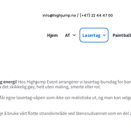
info@highjump.no / (+47) 22 44 47 00
Hjem
AT
Lasertag
Paintbal
g energi!
Hos Highjump Event arrangerer vi lasertag‑bursdag for barn 
et skikkelig gøy, helt uten maling, smerte eller rot.
egne lasertag‑våpen som ikke ser realistiske ut, og man kan velge me
lge å bruke vårt flotte strandområde ved Stensrudvannet som en del 