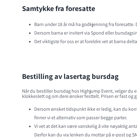
Samtykke fra foresatte
Barn under 18 år må ha godkjenning fra foresatte. 
Dersom barna er invitert via Spond eller bursdagsin
Det viktigste for oss er at foreldre vet at barna delt
Bestilling av lasertag bursdag
Når du bestiller bursdag hos Highjump Event, velger du en
klokkeslett og om dere ønsker festtelt. Prisen er fast og g
Dersom ønsket tidspunkt ikke er ledig, kan du kon
finner vi et alternativ som passer begge parter.
Vi vet at det kan være vanskelig å vite nøyaktig anta
Derfor kan du via lenken du mottar på e‑post og SM