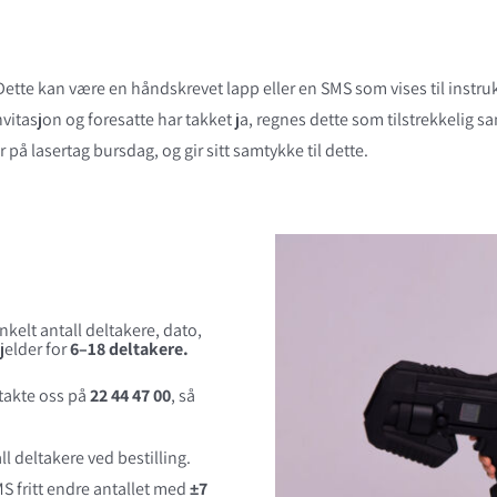
Dette kan være en håndskrevet lapp eller en SMS som vises til instru
vitasjon og foresatte har takket ja, regnes dette som tilstrekkelig s
ar på lasertag bursdag, og gir sitt samtykke til dette.
kelt antall deltakere, dato,
jelder for
6–18 deltakere.
takte oss på
22 44 47 00
, så
ll deltakere ved bestilling.
S fritt endre antallet med
±7