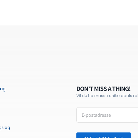
DON’T MISS A THING!
tag
Vil du ha masse unike deals rett
gslag