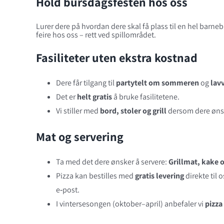
Hold bursdagsfesten hos oss
Lurer dere på hvordan dere skal få plass til en hel barn
feire hos oss – rett ved spillområdet.
Fasiliteter uten ekstra kostnad
Dere får tilgang til
partytelt om sommeren
og
lav
Det er
helt gratis
å bruke fasilitetene.
Vi stiller med
bord, stoler og grill
dersom dere ønsk
Mat og servering
Ta med det dere ønsker å servere:
Grillmat, kake o
Pizza kan bestilles med
gratis levering
direkte til
e‑post.
I vintersesongen (oktober–april) anbefaler vi
pizza