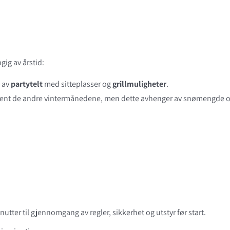
gig av årstid:
k av
partytelt
med sitteplasser og
grillmuligheter
.
ent de andre vintermånedene, men dette avhenger av snømengde og 
minutter til gjennomgang av regler, sikkerhet og utstyr før start.