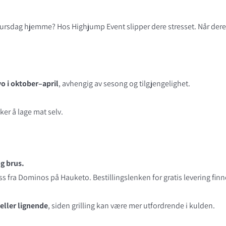
ebursdag hjemme? Hos Highjump Event slipper dere stresset. Når dere
vo i oktober–april
, avhengig av sesong og tilgjengelighet.
er å lage mat selv.
g brus.
 oss fra Dominos på Hauketo. Bestillingslenken for gratis levering f
 eller lignende
, siden grilling kan være mer utfordrende i kulden.