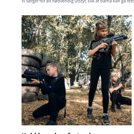
Vi sørger for alt nødvendig utstyr, slik at barna kan gå rett