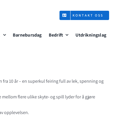
KONTAKT OSS
l
Barnebursdag
Bedrift
Utdrikningslag
fra 10 år – en superkul feiring full av lek, spenning og
llom flere ulike skyte‑ og spill lyder for å gjøre
av opplevelsen.