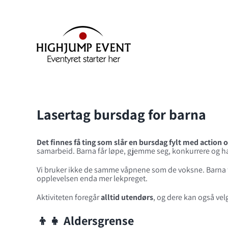
Skip
to
content
Lasertag bursdag for barna
Det finnes få ting som slår en bursdag fylt med action o
samarbeid. Barna får løpe, gjemme seg, konkurrere og ha d
Vi bruker ikke de samme våpnene som de voksne. Barna får 
opplevelsen enda mer lekpreget.
Aktiviteten foregår
alltid utendørs
, og dere kan også ve
👦👧 Aldersgrense