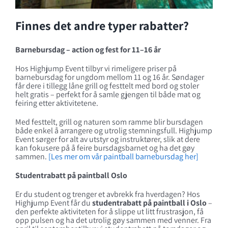
Finnes det andre typer rabatter?
Barnebursdag – action og fest for 11–16 år
Hos Highjump Event tilbyr vi rimeligere priser på
barnebursdag for ungdom mellom 11 og 16 år. Søndager
får dere i tillegg låne grill og festtelt med bord og stoler
helt gratis – perfekt for å samle gjengen til både mat og
feiring etter aktivitetene.
Med festtelt, grill og naturen som ramme blir bursdagen
både enkel å arrangere og utrolig stemningsfull. Highjump
Event sørger for alt av utstyr og instruktører, slik at dere
kan fokusere på å feire bursdagsbarnet og ha det gøy
sammen.
[Les mer om vår paintball barnebursdag her]
Studentrabatt på paintball Oslo
Er du student og trenger et avbrekk fra hverdagen? Hos
Highjump Event får du
studentrabatt på paintball i Oslo
–
den perfekte aktiviteten for å slippe ut litt frustrasjon, få
opp pulsen og ha det utrolig gøy sammen med venner. Fra