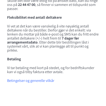
Skulle det ikke være ledig tid på ønsket dato, kan du ringe
oss på
22 44 47 00
, så finner vi sammen et tidspunkt som
passer.
Fleksibilitet med antall deltakere
Vi vet at det kan være vanskelig å vite nøyaktig antall
deltakere når du bestiller. Derfor gjør vi det enkelt: via
lenken du mottar på både e‑post og SMS kan du fritt endre
antallet deltakere (+/‑) helt frem til
7 dager før
arrangementsdato
. Etter dette blir bestillingen låst i
systemet vårt, slik at vi kan planlegge alt til punkt og
prikke.
Betaling
Vi tar betaling med kort på stedet, og for bedriftskunder
kan vi også tilby faktura etter avtale.
Betingelser og generelle vilkår