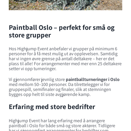
Paintball Oslo – perfekt for små og
store grupper
Hos Highjump Event anbefaler vi grupper på minimum 6
personer for å få mest mulig ut av opplevelsen. Samtidig
har vi ingen øvre grense på antall deltakere – her er det
plass til alle! For arrangementer med mer enn 25 deltakere
setter vi opp turneringer.
Vi gjennomfører jevnlig store
paintballturneringer i Oslo
med mellom 50–100 personer. Da tilrettelegger vi for
gruppespill, semifinaler og finaler, slik at stemningen
bygges opp helt til siste avgjørende kamp.
Erfaring med store bedrifter
Highjump Event har lang erfaring med å arrangere
paintball i Oslo for både små og store aktører. Tidligere
har vi gjennomført arrangementer for bedrifter som