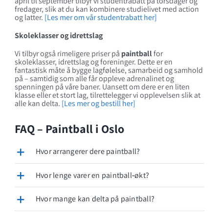
april til september tilbyr vi studentrabatt på torsdager og
fredager, slik at du kan kombinere studielivet med action
og latter.
[Les mer om vår studentrabatt her]
Skoleklasser og idrettslag
Vi tilbyr også rimeligere priser på
paintball
for
skoleklasser, idrettslag og foreninger. Dette er en
fantastisk måte å bygge lagfølelse, samarbeid og samhold
på – samtidig som alle får oppleve adrenalinet og
spenningen på våre baner. Uansett om dere er en liten
klasse eller et stort lag, tilrettelegger vi opplevelsen slik at
alle kan delta.
[Les mer og bestill her]
FAQ – Paintball i Oslo
Hvor arrangerer dere paintball?
Hvor lenge varer en paintball‑økt?
Hvor mange kan delta på paintball?