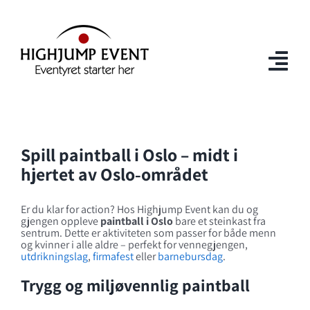
Skip
to
content
Togg
Navi
Hjem
Spill paintball i Oslo – midt i
AT
hjertet av Oslo‑området
Lasertag
Er du klar for action? Hos Highjump Event kan du og
Paintball
gjengen oppleve
paintball i Oslo
bare et steinkast fra
sentrum. Dette er aktiviteten som passer for både menn
og kvinner i alle aldre – perfekt for vennegjengen,
Barnebursdag
utdrikningslag
,
firmafest
eller
barnebursdag
.
Trygg og miljøvennlig paintball
Bedrift