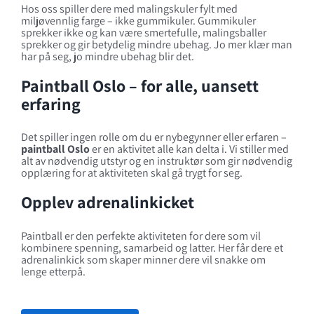
Hos oss spiller dere med malingskuler fylt med
Utdrikningslag
miljøvennlig farge – ikke gummikuler. Gummikuler
sprekker ikke og kan være smertefulle, malingsballer
sprekker og gir betydelig mindre ubehag. Jo mer klær man
har på seg, jo mindre ubehag blir det.
Paintball Oslo – for alle, uansett
erfaring
Det spiller ingen rolle om du er nybegynner eller erfaren –
paintball Oslo
er en aktivitet alle kan delta i. Vi stiller med
alt av nødvendig utstyr og en instruktør som gir nødvendig
opplæring for at aktiviteten skal gå trygt for seg.
Opplev adrenalinkicket
Paintball er den perfekte aktiviteten for dere som vil
kombinere spenning, samarbeid og latter. Her får dere et
adrenalinkick som skaper minner dere vil snakke om
lenge etterpå.