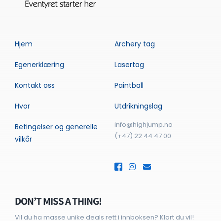
Hjem
Archery tag
Egenerklæring
Lasertag
Kontakt oss
Paintball
Hvor
Utdrikningslag
info@highjump.no
Betingelser og generelle
(+47) 22 44 47 00
vilkår
DON’T MISS A THING!
Vil du ha masse unike deals rett i innboksen? Klart du vil!