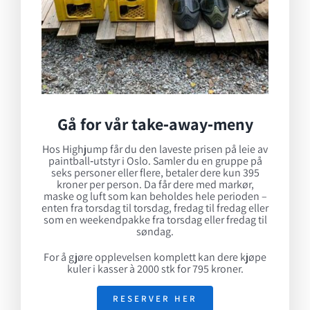
Gå for vår take‑away‑meny
Hos Highjump får du den laveste prisen på leie av
paintball‑utstyr i Oslo. Samler du en gruppe på
seks personer eller flere, betaler dere kun 395
kroner per person. Da får dere med markør,
maske og luft som kan beholdes hele perioden –
enten fra torsdag til torsdag, fredag til fredag eller
som en weekendpakke fra torsdag eller fredag til
søndag.
For å gjøre opplevelsen komplett kan dere kjøpe
kuler i kasser à 2000 stk for 795 kroner.
RESERVER HER