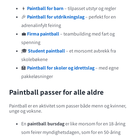
Utdrikningslag
👦
Paintball for barn
– tilpasset utstyr og regler
🎉
Paintball for utdrikningslag
– perfekt for en
adrenalinfylt feiring
💼
Firma paintball
– teambuilding med fart og
spenning
🎓
Student paintball
– et morsomt avbrekk fra
skolebøkene
🏫
Paintball for skoler og idrettslag
– med egne
pakkeløsninger
Paintball passer for alle aldre
Paintball er en aktivitet som passer både menn og kvinner,
unge og voksne.
En
paintball bursdag
er like morsom for en 18-åring
som feirer myndighetsdagen, som for en 50-åring