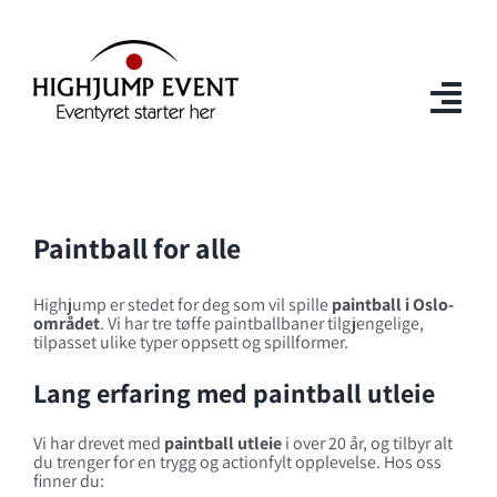
Skip
to
content
Togg
Navi
Hjem
Paintball for alle
AT
Lasertag
Highjump er stedet for deg som vil spille
paintball i Oslo-
området
. Vi har tre tøffe paintballbaner tilgjengelige,
tilpasset ulike typer oppsett og spillformer.
Paintball
Lang erfaring med paintball utleie
Barnebursdag
Vi har drevet med
paintball utleie
i over 20 år, og tilbyr alt
Bedrift
du trenger for en trygg og actionfylt opplevelse. Hos oss
finner du: