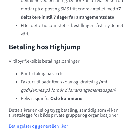
deltakere ved bestilling. Derfor kan du via lenken du
mottar på e‑post og SMS fritt endre antallet med
±7
deltakere inntil 7 dager før arrangementsdato
.
Etter dette tidspunktet er bestillingen låst i systemet
vårt.
Betaling hos Highjump
Vi tilbyr fleksible betalingsløsninger:
Kortbetaling på stedet
Faktura til bedrifter, skoler og idrettslag
(må
godkjennes på forhånd før arrangementsdagen)
Rekvisisjon fra
Oslo kommune
Dette sikrer enkel og trygg betaling, samtidig som vi kan
tilrettelegge for både private grupper og organisasjoner.
Betingelser og generelle vilkår